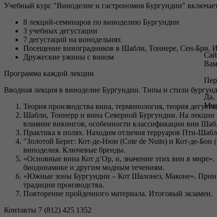
Учебный курс "Виноделие и гастрономия Бургундии" включает 
8 лекций-семинаров по виноделию Бургундии
3 учебных дегустации
7 дегустаций на винодельнях
Посещение виноградников в Шабли, Тоннере, Сен-Бри, И
Сай
Дружеские ужины с вином
Вам
Программа каждой лекции
Пер
Вводная лекция в виноделие Бургундии. Типы и стили бургунд
Да,
Мне
Теория производства вина, терминология, теория дегуста
Шабли, Тоннерр и вина Северной Бургундии. На лекции м
влияние викингов, особенности классификации вин Шабл
Практика в полях. Находим отличия терруаров Пти-Шабл
"Золотой Берег: Кот-де-Нюи (Cote de Nuits) и Кот-де-Бон
виноделия. Ключевые бренды.
«Основные вина Кот д’Ор, и, значение этих вин в мире»
биодинамике и другим модным течениям.
«Южные зоны Бургундии – Кот Шалонез, Маконе». Принц
традиции производства.
Повторение пройденного материала. Итоговый экзамен.
Контакты 7 (812) 425 1352