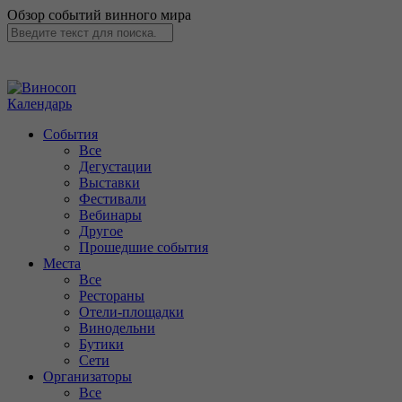
Обзор событий винного мира
Календарь
События
Все
Дегустации
Выставки
Фестивали
Вебинары
Другое
Прошедшие события
Места
Все
Рестораны
Отели-площадки
Винодельни
Бутики
Сети
Организаторы
Все