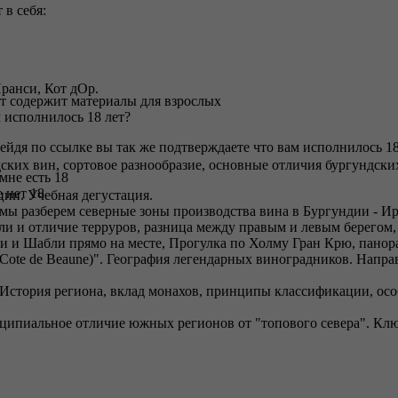
в себя:
ранси, Кот дОр.
т содержит материалы для взрослых
 исполнилось 18 лет?
ейдя по ссылке вы так же подтверждаете что вам исполнилось 18
ских вин, сортовое разнообразие, основные отличия бургундски
 мне есть 18
 нет 18
ции. Учебная дегустация.
ы разберем северные зоны производства вина в Бургундии - Ир
и и отличие терруров, разница между правым и левым берегом,
и и Шабли прямо на месте, Прогулка по Холму Гран Крю, панор
 (Cote de Beaune)". География легендарных виноградников. Напр
. История региона, вклад монахов, принципы классификации, ос
ипиальное отличие южных регионов от "топового севера". Ключ