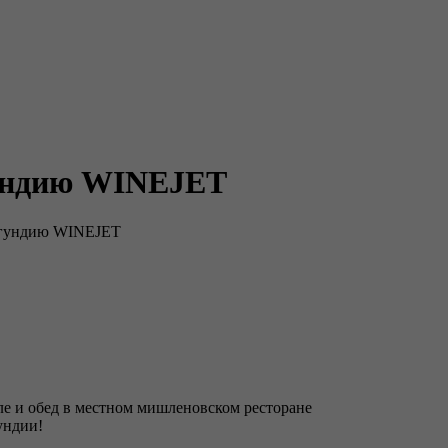
гундию WINEJET
ргундию WINEJET
ле и обед в местном мишленовском ресторане
ундии!