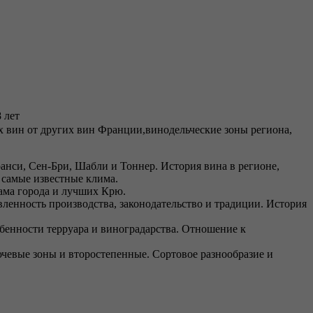
 лет
х вин от других вин Франции,винодельческие зоны региона,
анси, Сен-Бри, Шабли и Тоннер. История вина в регионе,
 самые известные клима.
ама города и лучших Крю.
авленность производства, законодательство и традиции. История
обенности терруара и виноградарства. Отношение к
евые зоны и второстепенные. Сортовое разнообразие и