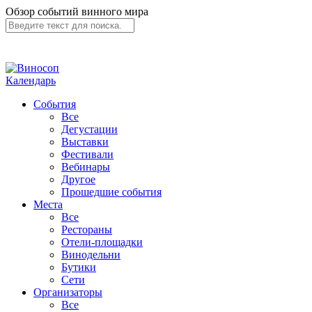
Обзор событий винного мира
Календарь
События
Все
Дегустации
Выставки
Фестивали
Вебинары
Другое
Прошедшие события
Места
Все
Рестораны
Отели-площадки
Винодельни
Бутики
Сети
Организаторы
Все