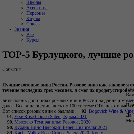
Школы
Агентства
Персоны
Клубы
Союзы
Знания
Все
Курсы
TOP-5 Бурлуцкого, лучшие роз
События
Лучшие розовые вина России. Розовое вино как таковое я от
Сай
течение последних трех месяцев, я смог их продегустироват
Вам
Безусловно, достойных розовых вин в России на данный момен
Пер
далее. Все вина оценивались по 100 системе OIV, некоторые из
Вот список розовых вин с баллами:
93
,
Bogovich Wine & Viney
Да,
91
,
Esse Rose Crimea Satera, Крым 2021
Мне
90
,
Мысхако Темпранильо Розовое, 2020
90
,
Кубань-Вино Высокий Берег Цвайгельт 2021
89
,
Kacha Valley Rose Crimea Satera 2020, Крым