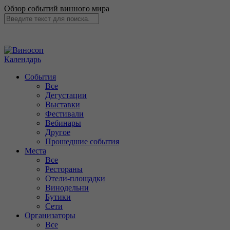
Обзор событий винного мира
Календарь
События
Все
Дегустации
Выставки
Фестивали
Вебинары
Другое
Прошедшие события
Места
Все
Рестораны
Отели-площадки
Винодельни
Бутики
Сети
Организаторы
Все