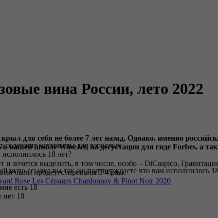
овые вина России, лето 2022
крыл для себя не более 7 лет назад. Однако, именно российск
т содержит материалы для взрослых
ь в нашей школе WineJet, на дегустации для гиде Forbes, а 
 исполнилось 18 лет?
т и хочется выделить, в том числе, особо – DiCaspico, Гравит
ейдя по ссылке вы так же подтверждаете что вам исполнилось 18
 вин были продеугстированы 3-4 раза.
ard Rose Les Cépages Chardonnay & Pinot Noir 2020
 мне есть 18
 нет 18