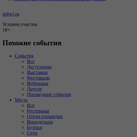
spbwj.ru
Условия участия
18+
Похожие события
События
Все
Дегустации
Выставки
Фестивали
Вебинары
Другое
Прошедшие события
Места
Все
Рестораны
Отели-площадки
Винодельни
Бутики
Сети