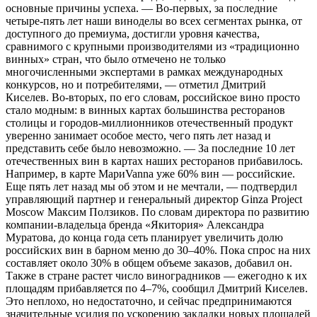
основные причины успеха. — Во-первых, за последние
четыре-пять лет наши виноделы во всех сегментах рынка, от
доступного до премиума, достигли уровня качества,
сравнимого с крупными производителями из «традиционно
винных» стран, что было отмечено не только
многочисленными экспертами в рамках международных
конкурсов, но и потребителями, — отметил Дмитрий
Киселев. Во-вторых, по его словам, российское вино просто
стало модным: в винных картах большинства ресторанов
столицы и городов-миллионников отечественный продукт
уверенно занимает особое место, чего пять лет назад и
представить себе было невозможно. — За последние 10 лет
отечественных вин в картах наших ресторанов прибавилось.
Например, в карте МариVanna уже 60% вин — российские.
Еще пять лет назад мы об этом и не мечтали, — подтвердил
управляющий партнер и генеральный директор Ginza Project
Moscow Максим Ползиков. По словам директора по развитию
компании-владельца бренда «Якитория» Александра
Муратова, до конца года сеть планирует увеличить долю
российских вин в барном меню до 30–40%. Пока спрос на них
составляет около 30% в общем объеме заказов, добавил он.
Также в стране растет число виноградников — ежегодно к их
площадям прибавляется по 4–7%, сообщил Дмитрий Киселев.
Это неплохо, но недостаточно, и сейчас предпринимаются
значительные усилия по ускорению закладки новых площадей