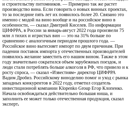
и строительству питомников. — Примерно так же растет
производство вина. Если говорить о новых винных проектах,
то за последние пять лет их появилось более 20. Связано это
именно с модой на вино вообще и на российское вино в
особенности, — сказал Дмитрий Киселев. По информации
ЦИФРРА, в России за январь-август 2022 года произвели 75
млн л тихих и игристых вин — это на 31% больше по
сравнению с аналогичным периодом прошлого года. —
Российское вино вытесняет импорт по двум причинам. При
падении поставок импорта у отечественных производителей
появилось желание заместить его нашим вином. Также в этом
году значительно сократился объем зарубежных поездок, и
люди стали потреблять больше алкоголя в РФ, что привело и к
росту спроса, — сказал «Известиям» директор ЦИФРРА
Вадим Дробиз. Российскому виноделию помог и уход с рынка
западных конкурентов в 2022 году, отметил создатель
инвестиционной компании Klopenko Group Егор Клопенко.
Начала освобождаться действительно большая ниша, и
заполнить ее может только отечественная продукция, сказал
эксперт
.