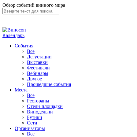
Обзор событий винного мира
Календарь
События
Все
Дегустации
Выставки
Фестивали
Вебинары
Другое
Прошедшие события
Места
Все
Рестораны
Отели-площадки
Винодельни
Бутики
Сети
Организаторы
Все