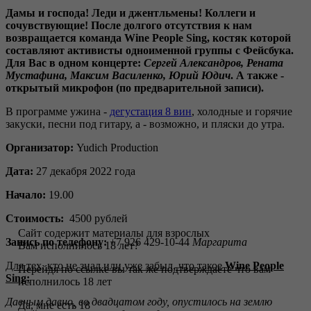
Дамы и господа! Леди и джентльмены! Коллеги и
сочувствующие! После долгого отсутствия к нам
возвращается команда Wine People Sing, костяк которой
составляют активисты одноименной группы с Фейсбука.
Для Вас в одном концерте:
Сергей Александров, Рената
Мустафина, Максим Василенко, Юрий Юдич
. А также -
открытый микрофон (по предварительной записи).
В программе ужина -
дегустация 8 вин
, холодные и горячие
закуски, песни под гитару, а - возможно, и пляски до утра.
Организатор:
Yudich Production
Дата:
27 декабря 2022 года
Начало:
19.00
Стоимость:
4500 рублей
Сайт содержит материалы для взрослых
Запись по телефону:
+7 926 429-10-44
Маргарита
Вам исполнилось 18 лет?
Для тех, кто не знал или уже забыл, что такое
Wine People
Перейдя по ссылке вы так же подтверждаете что вам
Sing:
исполнилось 18 лет
Давным давно, во двадцатом году, опустилось на землю
Да, мне есть 18