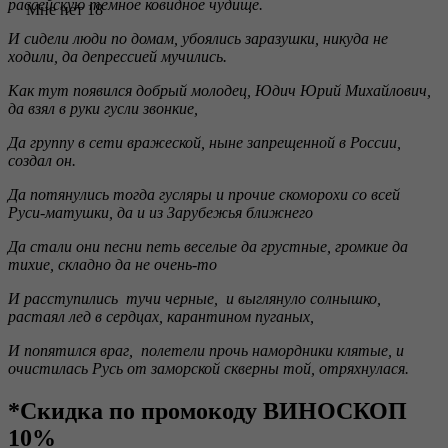
рассейскую темное ковидное чудище.
Мне нет 18
И сидели люди по домам, убоялись заразушки, никуда не
ходили, да депрессией мучились.
Как тут появился добрый молодец, Юдич Юрий Михайлович,
да взял в руки гусли звонкие,
Да группу в сети вражеской, ныне запрещенной в России,
создал он.
Да потянулись тогда гусляры и прочие скоморохи со всей
Руси-матушки, да и из Зарубежья ближнего
Да стали они песни петь веселые да грустные, громкие да
тихие, складно да не очень-то
И расступились тучи черные, и выглянуло солнышко,
растаял лед в сердцах, карантином пуганых,
И попятился враг, полетели прочь намордники клятые, и
очистилась Русь от заморской скверны той, отряхнулася.
*Скидка по промокоду ВИНОСКОП
10%