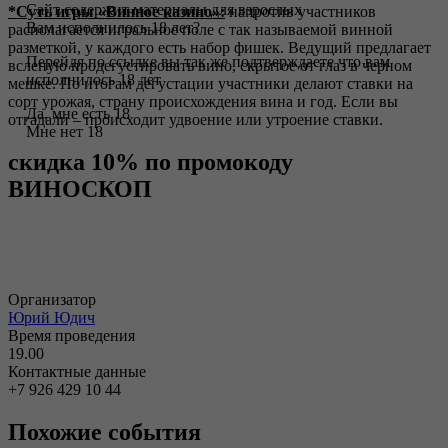
Сайт содержит материалы для взрослых
*Суть игры «Винное казино»:
напротив участников
Вам исполнилось 18 лет?
располагается игральное поле с так называемой винной
разметкой, у каждого есть набор фишек. Ведущий предлагает
Перейдя по ссылке вы так же подтверждаете что вам
вслепую продегустировать вино, скрытое от глаз в черном
исполнилось 18 лет
мешке. По итогам дегустации участники делают ставки на
сорт урожая, страну происхождения вина и год. Если вы
Да, мне есть 18
отгадали – происходит удвоение или утроение ставки.
Мне нет 18
скидка 10% по промокоду
ВИНОСКОП
Организатор
Юрий Юдич
Время проведения
19.00
Контактные данные
+7 926 429 10 44
Похожие события