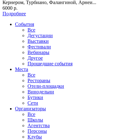
Кернером, Турбиано, Фалангиной, Арнеи...
6000 р.
Подробнее
События
Все
Дегустации
Выставки
Фестивали
Вебинары
Другое
Прошедшие события
Места
Все
Рестораны
Отели-площадки
Винодельни
Бутики
Сети
Организаторы
Все
Школы
Агентства
Персоны
Клубы