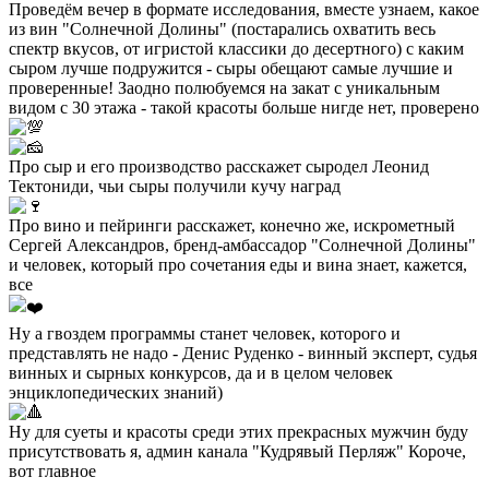
Проведём вечер в формате исследования, вместе узнаем, какое
из вин "Солнечной Долины" (постарались охватить весь
спектр вкусов, от игристой классики до десертного) с каким
сыром лучше подружится - сыры обещают самые лучшие и
проверенные! Заодно полюбуемся на закат с уникальным
видом с 30 этажа - такой красоты больше нигде нет, проверено
Про сыр и его производство расскажет сыродел Леонид
Тектониди, чьи сыры получили кучу наград
Про вино и пейринги расскажет, конечно же, искрометный
Сергей Александров, бренд-амбассадор "Солнечной Долины"
и человек, который про сочетания еды и вина знает, кажется,
все
Ну а гвоздем программы станет человек, которого и
представлять не надо - Денис Руденко - винный эксперт, судья
винных и сырных конкурсов, да и в целом человек
энциклопедических знаний)
Ну для суеты и красоты среди этих прекрасных мужчин буду
присутствовать я, админ канала "Кудрявый Перляж" Короче,
вот главное