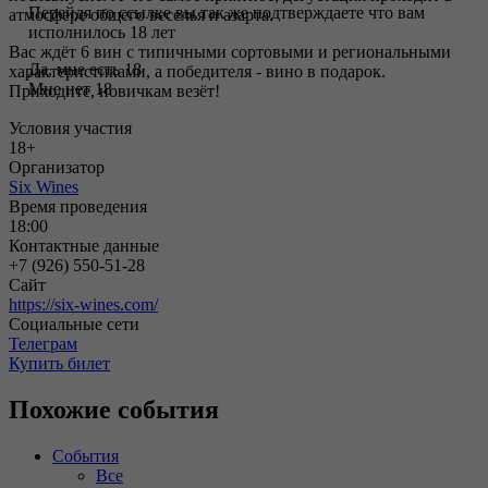
Перейдя по ссылке вы так же подтверждаете что вам
атмосфере общего веселья и азарта.
исполнилось 18 лет
Вас ждёт 6 вин с типичными сортовыми и региональными
Да, мне есть 18
характеристиками, а победителя - вино в подарок.
Мне нет 18
Приходите, новичкам везёт!
Условия участия
18+
Организатор
Six Wines
Время проведения
18:00
Контактные данные
+7 (926) 550-51-28
Сайт
https://six-wines.com/
Социальные сети
Телеграм
Купить билет
Похожие события
События
Все