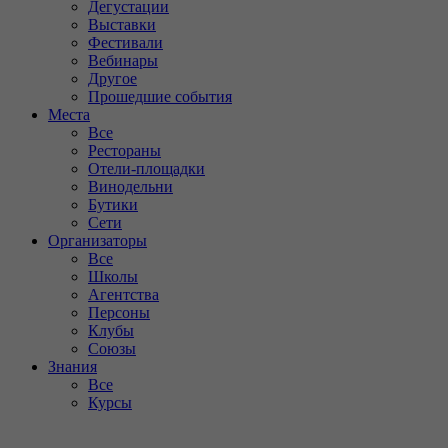
Дегустации
Выставки
Фестивали
Вебинары
Другое
Прошедшие события
Места
Все
Рестораны
Отели-площадки
Винодельни
Бутики
Сети
Организаторы
Все
Школы
Агентства
Персоны
Клубы
Союзы
Знания
Все
Курсы