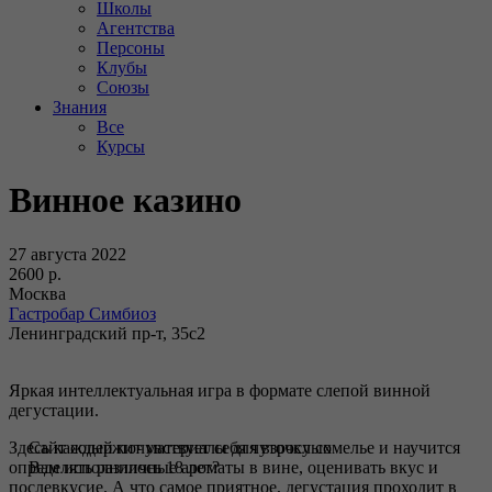
Школы
Агентства
Персоны
Клубы
Союзы
Знания
Все
Курсы
Винное казино
27 августа 2022
2600 р.
Москва
Гастробар Симбиоз
Ленинградский пр-т, 35с2
Яркая интеллектуальная игра в формате слепой винной
дегустации.
Здесь каждый почувствует себя чуточку сомелье и научится
Сайт содержит материалы для взрослых
определять различные ароматы в вине, оценивать вкус и
Вам исполнилось 18 лет?
послевкусие. А что самое приятное, дегустация проходит в