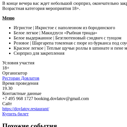
В конце вечера вас ждет небольшой сюрприз, окончательно з
Возрастная категория мероприятия 18+.
Меню
Игристое | Икристое с наполеоном из бородинского
Белое легкое | Макидзуси «Рыбная триада»
Белое выдержанное | Безглютеновый сэндвич с тунцом
Розовое | Шаргарепа томленая с пюре из бурканса под со
Красное легкое | Теплые щучьи роллы в шпинате и пене 
Сюрприз для закрепления
Условия участия
18+
Организатор
Ресторан Довлатов
Время проведения
19.30
Контактные данные
+7 495 968 1727 booking.dovlatov@gmail.com
Сайт
https://dovlatov.restaurant/
Купить билет
Похожие события