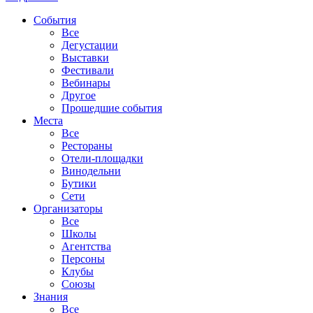
События
Все
Дегустации
Выставки
Фестивали
Вебинары
Другое
Прошедшие события
Места
Все
Рестораны
Отели-площадки
Винодельни
Бутики
Сети
Организаторы
Все
Школы
Агентства
Персоны
Клубы
Союзы
Знания
Все