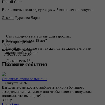
Новый Свет.
В стоимость входит дегустация 4-5 вин и легкие закуски
Лектор:
Буракова Дарья
Сайт содержит материалы для взрослых
Вам исполнилось 18 лет?
Время проведения
19.30
Перейдя по ссылке вы так же подтверждаете что вам
Контактные данные
исполнилось 18 лет
+7 (925) 366 12 36
Да, мне есть 18
Похожие события
Мне нет 18
Основные стили белых вин
10 августа 2026
Вы хотите с легкостью выбирать вино из большого
ассортимента в магазине или чтобы кавист с полуслова
понимал, что вы ищите? ...
3990 р.
Подробнее