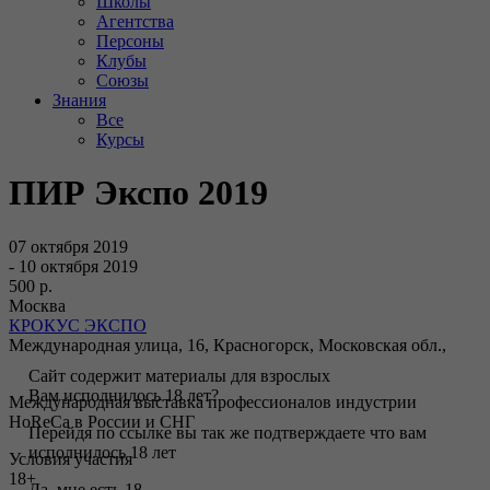
Школы
Агентства
Персоны
Клубы
Союзы
Знания
Все
Курсы
ПИР Экспо 2019
07 октября 2019
- 10 октября 2019
500 р.
Москва
КРОКУС ЭКСПО
Международная улица, 16, Красногорск, Московская обл.,
Сайт содержит материалы для взрослых
Вам исполнилось 18 лет?
Международная выставка профессионалов индустрии
HoReCa в России и СНГ
Перейдя по ссылке вы так же подтверждаете что вам
исполнилось 18 лет
Условия участия
18+
Да, мне есть 18