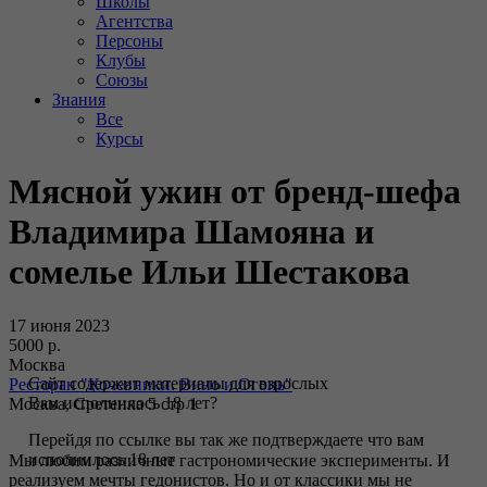
Школы
Агентства
Персоны
Клубы
Союзы
Знания
Все
Курсы
Мясной ужин от бренд-шефа
Владимира Шамояна и
сомелье Ильи Шестакова
17 июня 2023
5000 р.
Москва
Сайт содержит материалы для взрослых
Ресторан "Кочевники. Вино и Огонь"
Вам исполнилось 18 лет?
Москва, Сретенка 5 стр 1
Перейдя по ссылке вы так же подтверждаете что вам
исполнилось 18 лет
Мы любим различные гастрономические эксперименты. И
реализуем мечты гедонистов. Но и от классики мы не