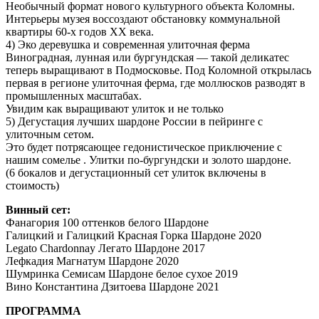
Необычный формат нового культурного объекта Коломны.
Интерьеры музея воссоздают обстановку коммунальной
квартиры 60-х годов XX века.
4) Эко деревушка и современная улиточная ферма
Виноградная, лунная или бургундская — такой деликатес
теперь выращивают в Подмосковье. Под Коломной открылась
первая в регионе улиточная ферма, где моллюсков разводят в
промышленных масштабах.
Увидим как выращивают улиток и не только
5) Дегустация лучших шардоне России в пейринге с
улиточным сетом.
Это будет потрясающее гедонистическое приключение с
нашим сомелье . Улитки по-бургундски и золото шардоне.
(6 бокалов и дегустационный сет улиток включены в
стоимость)
Винный сет:
Фанагория 100 оттенков белого Шардоне
Галицкий и Галицкий Красная Горка Шардоне 2020
Legato Chardonnay Легато Шардоне 2017
Лефкадия Магнатум Шардоне 2020
Шумринка Семисам Шардоне белое сухое 2019
Вино Константина Дзитоева Шардоне 2021
ПРОГРАММА