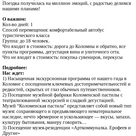
Поездка получилась на миллион эмоций, с радостью делимся
нашими планами!
О важном:
Кол-во дней: 1
Способ перемещения: комфортабельный автобус
туристического класса
Группа: до 18 человек.
Что входит в стоимость: дорога до Коломны и обратно, все
пункты программы, дегустация вина и улиточного сета.
Что не входит в стоимость: покупка сувениров, перекусы
Подробнее:
Нас ждет:
1) Насыщенная экскурсионная программа от нашего гида в
Коломне с посещением ключевых достопримечательностей и
редкостей, скрытых от глаз обычных путешественников.
2) Посещение музейной фабрики Коломенской пастилы с
театрализованной экскурсией и сладкой дегустацией.
Музей “Коломенская пастила” представляет собой новый тип
музея: сохраняющего и предъявляющего нематериальное
наследие, нечто эфемерное и ускользающее — вкусы, запахи,
культуру бытования, манеру говорить…
3) Посещение музея-резиденции «Арткоммуналка. Ерофеев и
Другие»