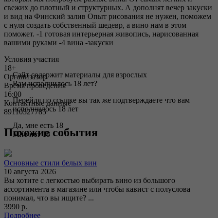
свежих до плотный и структурных. А дополнят вечер закуски
и вид на Финский залив Опыт рисования не нужен, поможем
с нуля создать собственный шедевр, а вино нам в этом
поможет. -1 готовая интерьерная живопись, нарисованная
вашими руками -4 вина -закуски
Условия участия
18+
Сайт содержит материалы для взрослых
Организатор
Вам исполнилось 18 лет?
Время проведения
16:00
Перейдя по ссылке вы так же подтверждаете что вам
Контактные данные
исполнилось 18 лет
89110327785
Да, мне есть 18
Похожие события
Мне нет 18
Основные стили белых вин
10 августа 2026
Вы хотите с легкостью выбирать вино из большого
ассортимента в магазине или чтобы кавист с полуслова
понимал, что вы ищите? ...
3990 р.
Подробнее