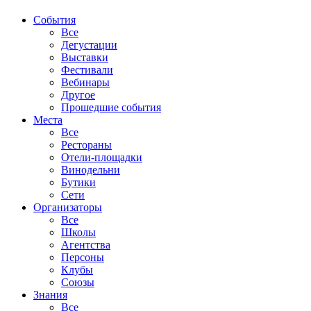
События
Все
Дегустации
Выставки
Фестивали
Вебинары
Другое
Прошедшие события
Места
Все
Рестораны
Отели-площадки
Винодельни
Бутики
Сети
Организаторы
Все
Школы
Агентства
Персоны
Клубы
Союзы
Знания
Все