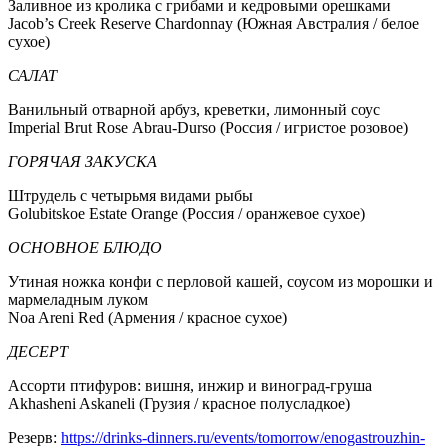
Заливное из кролика с грибами и кедровыми орешками
Jacob’s Creek Reserve Chardonnay (Южная Австралия / белое
сухое)
САЛАТ
Ванильный отварной арбуз, креветки, лимонный соус
Imperial Brut Rosе Abrau-Durso (Россия / игристое розовое)
ГОРЯЧАЯ ЗАКУСКА
Штрудель с четырьмя видами рыбы
Golubitskoe Estate Orange (Россия / оранжевое сухое)
ОСНОВНОЕ БЛЮДО
Утиная ножка конфи с перловой кашей, соусом из морошки и
мармеладным луком
Noa Areni Red (Армения / красное сухое)
ДЕСЕРТ
Ассорти птифуров: вишня, инжир и виноград-груша
Akhasheni Askaneli (Грузия / красное полусладкое)
Резерв:
https://drinks-dinners.ru/events/tomorrow/enogastrouzhin-