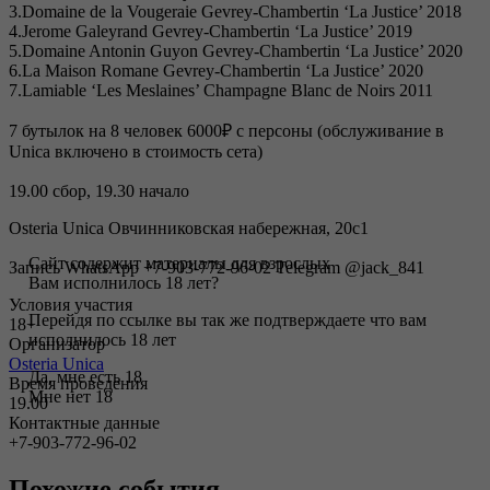
3.Domaine de la Vougeraie Gevrey-Chambertin ‘La Justice’ 2018
4.Jerome Galeyrand Gevrey-Chambertin ‘La Justice’ 2019
5.Domaine Antonin Guyon Gevrey-Chambertin ‘La Justice’ 2020
6.La Maison Romane Gevrey-Chambertin ‘La Justice’ 2020
7.Lamiable ‘Les Meslaines’ Champagne Blanc de Noirs 2011
7 бутылок на 8 человек 6000₽ с персоны (обслуживание в
Unica включено в стоимость сета)
19.00 сбор, 19.30 начало
Osteria Unica Овчинниковская набережная, 20с1
Сайт содержит материалы для взрослых
Запись WhatsApp +7-903-772-96-02 Telegram @jack_841
Вам исполнилось 18 лет?
Условия участия
Перейдя по ссылке вы так же подтверждаете что вам
18+
исполнилось 18 лет
Организатор
Osteria Unica
Да, мне есть 18
Время проведения
Мне нет 18
19.00
Контактные данные
+7-903-772-96-02
Похожие события