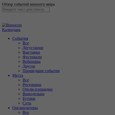
Обзор событий винного мира
Календарь
События
Все
Дегустации
Выставки
Фестивали
Вебинары
Другое
Прошедшие события
Места
Все
Рестораны
Отели-площадки
Винодельни
Бутики
Сети
Организаторы
Все