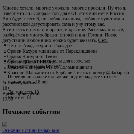
Многие хотели, многие умоляли, многие просили. Ну что я,
изверг что ли? Собрала топ для вас! Этих вин нет в России.
Вин будет всего 6, не люблю галопом, люблю с чувством и
расстановкой дегустировать сама и учу этому вас.
В сете есть и петнат, и оранж, и красное. Расскажу про всё,
разберёмся в многообразии стилей и вин Грузии. После
дегустации любое вино можно будет заказать.
Сет:
🍷Петнат Аладастури от Гваладзе
🍷Оранж Кахури мцвиване от Нареклишвили
🍷Оранж Чинури от Тевзы
Сайт содержит материалы для взрослых
🍷Оранж Цицка от Нануа
Вам исполнилось 18 лет?
🍷Красное Саперави We от Соломнишвили
🍷Красное Шавкапито от Барбале Писать в личку @dariapush
Перейдя по ссылке вы так же подтверждаете что вам
исполнилось 18 лет
Условия участия
18+
Да, мне есть 18
Время проведения
Мне нет 18
19.30
Похожие события
Основные стили белых вин