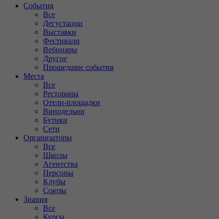
События
Все
Дегустации
Выставки
Фестивали
Вебинары
Другое
Прошедшие события
Места
Все
Рестораны
Отели-площадки
Винодельни
Бутики
Сети
Организаторы
Все
Школы
Агентства
Персоны
Клубы
Союзы
Знания
Все
Курсы