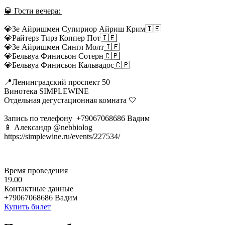
🥃 Гости вечера:
💎Зе Айришмен Супириор Айриш Крим🇮🇪
💎Райтерз Тирз Коппер Пот🇮🇪
💎Зе Айришмен Сингл Молт🇮🇪
💎Бельвуа Финисьон Сотерн🇨🇵
💎Бельвуа Финисьон Кальвадос🇨🇵
📍Ленинградский проспект 50
Винотека SIMPLEWINE
Отдельная дегустационная комната 🤍
Запись по телефону +79067068686 Вадим
📱 Александр @nebbiolog
https://simplewine.ru/events/227534/
Время проведения
19.00
Контактные данные
+79067068686 Вадим
Купить билет