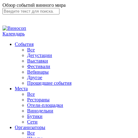
Обзор событий винного мира
Календарь
События
Все
Дегустации
Выставки
Фестивали
Вебинары
Другое
Прошедшие события
Места
Все
Рестораны
Отели-площадки
Винодельни
Бутики
Сети
Организаторы
Все