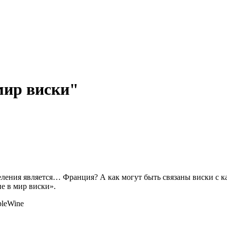
мир виски"
еления является… Франция? А как могут быть связаны виски с 
е в мир виски».
pleWine