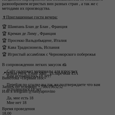
разнообразием игристых вин разных стран , а так же с
методами их производства.
🍷Приглашенные гости вечера:
🏆 Шампань Блан де Блан , Франция
🏆 Креман де Лиму , Франция
🏆 Просекко Вальдобьядене, Италия
🏆 Кава Традисионель, Испания
🏆 Игристый ассамбляж с Черноморского побережья
В сопровождении легких закусок 🧀
Сайт содержит материалы для взрослых
📍Новая Рига, Estate Mall , ул.Заречная 45А
Вам исполнилось 18 лет?
Винотека «Первый Нос»
Перейдя по ссылке вы так же подтверждаете что вам
Запись по телефону +79801963252
исполнилось 18 лет
Или в telegram @nastyaprovino
Да, мне есть 18
Мне нет 18
Время проведения
18.00