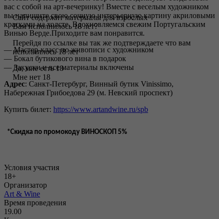
вас с собой на арт-вечеринку! Вместе с веселым художником
вы напишите свою сочную интерьерную картину акриловыми
Сайт содержит материалы для взрослых
красками на холсте. Вдохновляемся свежим Португальским
Вам исполнилось 18 лет?
Винью Верде.Приходите вам понравится.
Перейдя по ссылке вы так же подтверждаете что вам
— Мастер-класс по живописи с художником
исполнилось 18 лет
— Бокал бутикового вина в подарок
— Закуски и все материалы включены
Да, мне есть 18
Мне нет 18
Адрес
: Санкт-Петербург, Винный бутик Vinissimo,
Набережная Грибоедова 29 (м. Невский проспект)
Купить билет:
https://www.artandwine.ru/spb
*Скидка по промокоду ВИНОСКОП 5%
Условия участия
18+
Организатор
Art & Wine
Время проведения
19.00