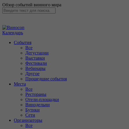
Обзор событий винного мира
Календарь
События
Все
Дегустации
Выставки
Фестивали
Вебинары
Другое
Прошедшие события
Места
Все
Рестораны
Отели-площадки
Винодельни
Бутики
Сети
Организаторы
Все