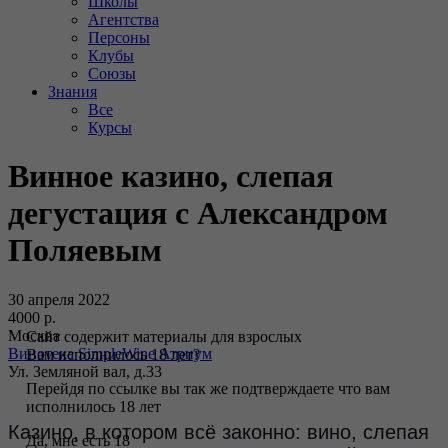
Школы
Агентства
Персоны
Клубы
Союзы
Знания
Все
Курсы
Винное казино, слепая
дегустация с Александром
Поляевым
30 апреля 2022
4000 р.
Москва
Сайт содержит материалы для взрослых
Винотека SimpleWine Атриум
Вам исполнилось 18 лет?
Ул. Земляной вал, д.33
Перейдя по ссылке вы так же подтверждаете что вам
исполнилось 18 лет
Казино, в котором всё законно: вино, слепая
Да, мне есть 18