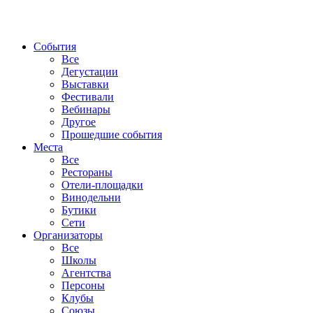
События
Все
Дегустации
Выставки
Фестивали
Вебинары
Другое
Прошедшие события
Места
Все
Рестораны
Отели-площадки
Винодельни
Бутики
Сети
Организаторы
Все
Школы
Агентства
Персоны
Клубы
Союзы