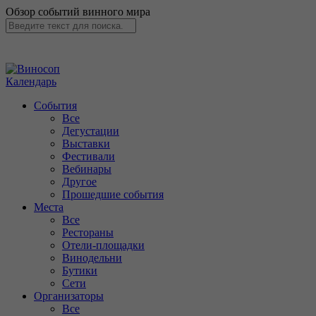
Обзор событий винного мира
Календарь
События
Все
Дегустации
Выставки
Фестивали
Вебинары
Другое
Прошедшие события
Места
Все
Рестораны
Отели-площадки
Винодельни
Бутики
Сети
Организаторы
Все