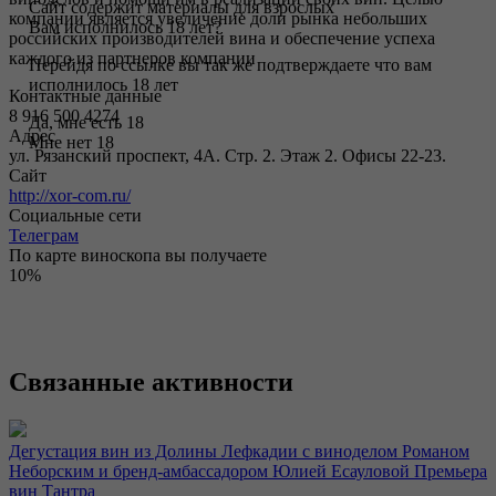
Сайт содержит материалы для взрослых
компании является увеличение доли рынка небольших
Вам исполнилось 18 лет?
российских производителей вина и обеспечение успеха
каждого из партнеров компании
Перейдя по ссылке вы так же подтверждаете что вам
исполнилось 18 лет
Контактные данные
8 916 500 4274
Да, мне есть 18
Адрес
Мне нет 18
ул. Рязанский проспект, 4А. Стр. 2. Этаж 2. Офисы 22-23.
Сайт
http://xor-com.ru/
Социальные сети
Телеграм
По карте виноскопа вы получаете
10%
Связанные активности
Дегустация вин из Долины Лефкадии с виноделом Романом
Неборским и бренд-амбассадором Юлией Есауловой Премьера
вин Тантра