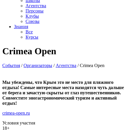
Школы
Агентства
Персоны
Клубы
Союзы
Знания
Все
Курсы
Crimea Open
События
/
Организаторы
/
Агентства
/
Crimea Open
Мы убеждены, что Крым это не место для пляжного
отдыха! Cамые интересные места находятся чуть дальше
от берега и зачастую скрыты от глаз путешественников.
Совместите эногастрономический туризм и активный
отдых!
crimea-open.ru
Условия участия
18+