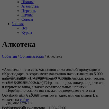
Школы
Агентства
Персоны
Клубы
Союзы
Знания
Все
Курсы
Алкотека
События
/
Организаторы
/
Алкотека
«Алкотека» - это сеть магазинов алкогольной продукции в
г.Краснодаре. Ассортимент магазинов насчитывает до 5 000
Сайт содержит материалы для взрослых
наименований напитков - коньяк, бренди, виски, ром, текила,
Вам исполнилось 18 лет?
мескаль, абсент, кальвадос, граппа, водка, ликер, сидр, тихие
и игристые вина, а также безалкогольные напитки.
Перейдя по ссылке вы так же подтверждаете что вам
исполнилось 18 лет
Ознакомиться с ассортиментом и адресами магазинов Вы
можете на
сайте
Да, мне есть 18
Мне нет 18
Режим работы ежедневно, 11:00–22:00