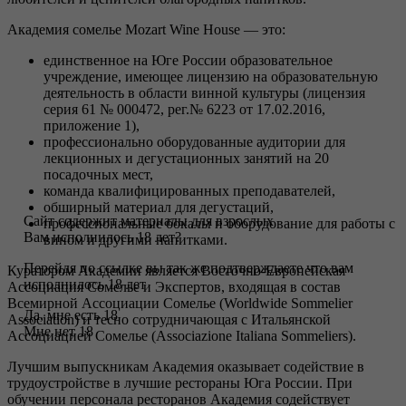
Академия сомелье Mozart Wine House — это:
единственное на Юге России образовательное
учреждение, имеющее лицензию на образовательную
деятельность в области винной культуры (лицензия
серия 61 № 000472, рег.№ 6223 от 17.02.2016,
приложение 1),
профессионально оборудованные аудитории для
лекционных и дегустационных занятий на 20
посадочных мест,
команда квалифицированных преподавателей,
обширный материал для дегустаций,
Сайт содержит материалы для взрослых
профессиональные бокалы и оборудование для работы с
Вам исполнилось 18 лет?
вином и другими напитками.
Перейдя по ссылке вы так же подтверждаете что вам
Куратором Академии является Восточно-Европейская
исполнилось 18 лет
Ассоциация Сомелье и Экспертов, входящая в состав
Всемирной Ассоциации Сомелье (Worldwide Sommelier
Да, мне есть 18
Association) и тесно сотрудничающая с Итальянской
Мне нет 18
Ассоциацией Сомелье (Associazione Italiana Sommeliers).
Лучшим выпускникам Академия оказывает содействие в
трудоустройстве в лучшие рестораны Юга России. При
обучении персонала ресторанов Академия содействует