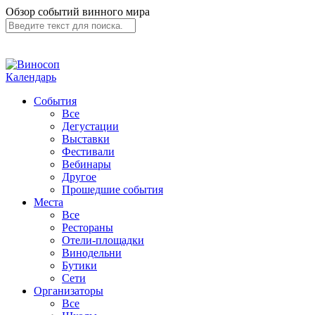
Обзор событий винного мира
Календарь
События
Все
Дегустации
Выставки
Фестивали
Вебинары
Другое
Прошедшие события
Места
Все
Рестораны
Отели-площадки
Винодельни
Бутики
Сети
Организаторы
Все