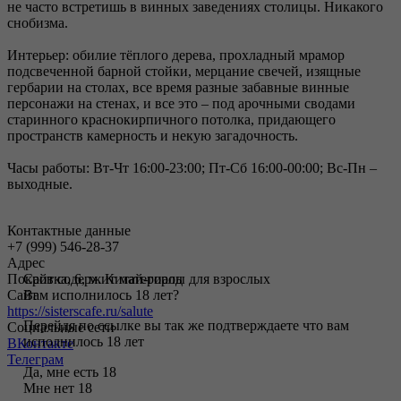
не часто встретишь в винных заведениях столицы. Никакого
снобизма.
Интерьер: обилие тёплого дерева, прохладный мрамор
подсвеченной барной стойки, мерцание свечей, изящные
гербарии на столах, все время разные забавные винные
персонажи на стенах, и все это – под арочными сводами
старинного краснокирпичного потолка, придающего
пространств камерность и некую загадочность.
Часы работы: Вт-Чт 16:00-23:00; Пт-Сб 16:00-00:00; Вс-Пн –
выходные.
Контактные данные
+7 (999) 546-28-37
Адрес
Покровка, 6, м. Китай-город
Сайт содержит материалы для взрослых
Сайт
Вам исполнилось 18 лет?
https://sisterscafe.ru/salute
Перейдя по ссылке вы так же подтверждаете что вам
Социальные сети
исполнилось 18 лет
ВКонтакте
Телеграм
Да, мне есть 18
Мне нет 18