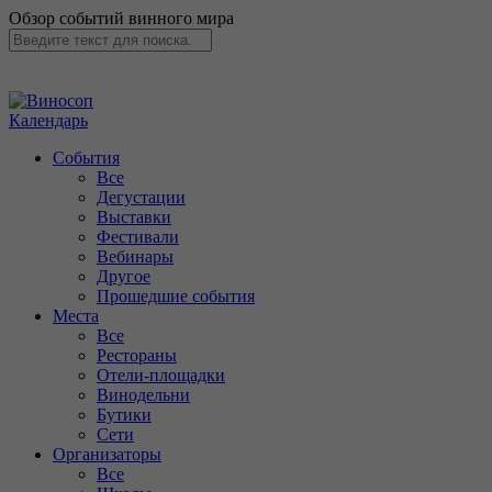
Обзор событий винного мира
Календарь
События
Все
Дегустации
Выставки
Фестивали
Вебинары
Другое
Прошедшие события
Места
Все
Рестораны
Отели-площадки
Винодельни
Бутики
Сети
Организаторы
Все