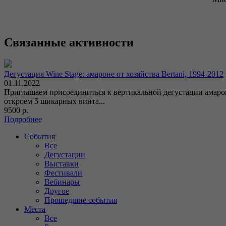
Связанные активности
Дегустация Wine Stage: амароне от хозяйства Bertani, 1994-2012
01.11.2022
Приглашаем присоединиться к вертикальной дегустации амароне
откроем 5 шикарных винта...
9500 р.
Подробнее
События
Все
Дегустации
Выставки
Фестивали
Вебинары
Другое
Прошедшие события
Места
Все