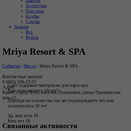
Школы
Агентства
Персоны
Клубы
Союзы
Знания
Все
Курсы
Mriya Resort & SPA
События
/
Места
/
Mriya Resort & SPA
Контактные данные
8 (800) 500-23-57
Сайт содержит материалы для взрослых
Адрес
Вам исполнилось 18 лет?
Крым, город Ялта, посёлок Понизовка, улица Приморская,
дом 22.
Перейдя по ссылке вы так же подтверждаете что вам
исполнилось 18 лет
Да, мне есть 18
Мне нет 18
Связанные активности