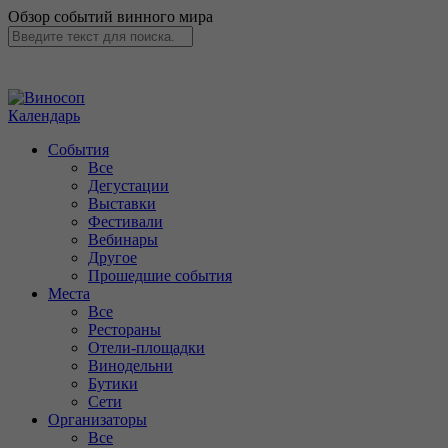
Обзор событий винного мира
Календарь
События
Все
Дегустации
Выставки
Фестивали
Вебинары
Другое
Прошедшие события
Места
Все
Рестораны
Отели-площадки
Винодельни
Бутики
Сети
Организаторы
Все