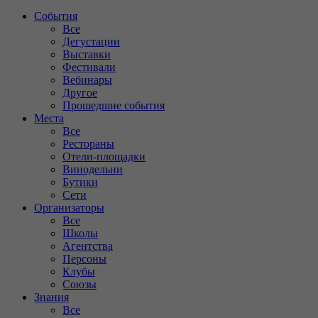
События
Все
Дегустации
Выставки
Фестивали
Вебинары
Другое
Прошедшие события
Места
Все
Рестораны
Отели-площадки
Винодельни
Бутики
Сети
Организаторы
Все
Школы
Агентства
Персоны
Клубы
Союзы
Знания
Все