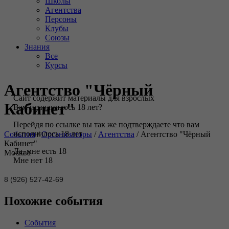
Школы
Агентства
Персоны
Клубы
Союзы
Знания
Все
Курсы
Агентство "Чёрный
Сайт содержит материалы для взрослых
Кабинет"
Вам исполнилось 18 лет?
Перейдя по ссылке вы так же подтверждаете что вам
исполнилось 18 лет
События
/
Организаторы
/
Агентства
/
Агентство "Чёрный
Кабинет"
Да, мне есть 18
Москва
Мне нет 18
8 (926) 527-42-69
Похожие события
События