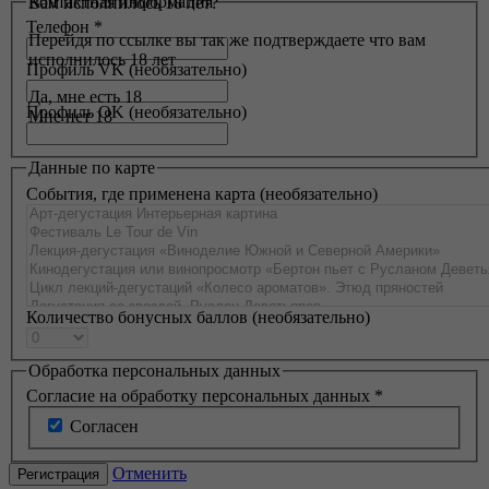
Контактная информация
Вам исполнилось 18 лет?
Телефон
*
Перейдя по ссылке вы так же подтверждаете что вам
исполнилось 18 лет
Профиль VK
(необязательно)
Да, мне есть 18
Профиль OK
(необязательно)
Мне нет 18
Данные по карте
События, где применена карта
(необязательно)
Количество бонусных баллов
(необязательно)
Обработка персональных данных
Согласие на обработку персональных данных
*
Согласен
Отменить
Регистрация