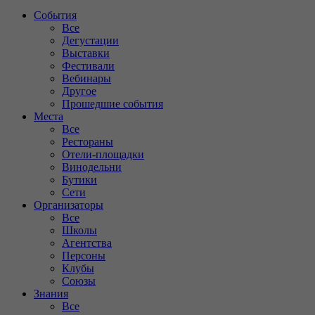
События
Все
Дегустации
Выставки
Фестивали
Вебинары
Другое
Прошедшие события
Места
Все
Рестораны
Отели-площадки
Винодельни
Бутики
Сети
Организаторы
Все
Школы
Агентства
Персоны
Клубы
Союзы
Знания
Все