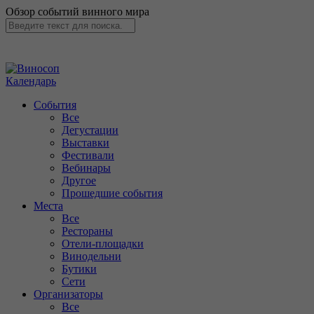
Обзор событий винного мира
Календарь
События
Все
Дегустации
Выставки
Фестивали
Вебинары
Другое
Прошедшие события
Места
Все
Рестораны
Отели-площадки
Винодельни
Бутики
Сети
Организаторы
Все