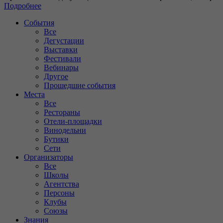
Подробнее
События
Все
Дегустации
Выставки
Фестивали
Вебинары
Другое
Прошедшие события
Места
Все
Рестораны
Отели-площадки
Винодельни
Бутики
Сети
Организаторы
Все
Школы
Агентства
Персоны
Клубы
Союзы
Знания