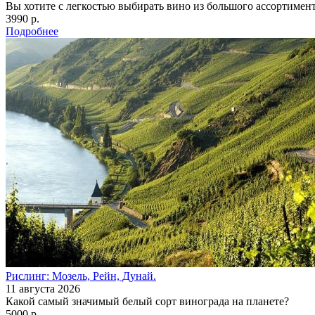
Вы хотите с легкостью выбирать вино из большого ассортимента
3990 р.
Подробнее
Рислинг: Мозель, Рейн, Дунай.
11 августа 2026
Какой самый значимый белый сорт винограда на планете?
5000 р.