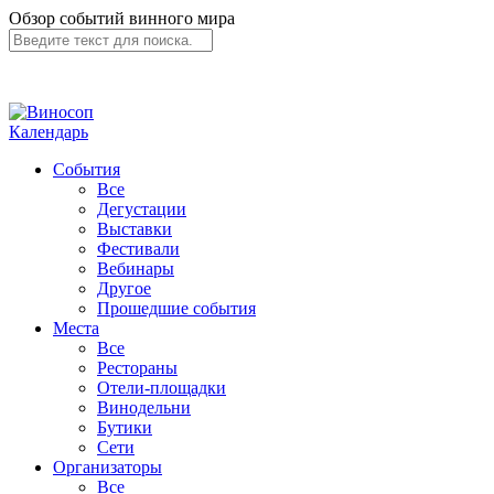
Обзор событий винного мира
Календарь
События
Все
Дегустации
Выставки
Фестивали
Вебинары
Другое
Прошедшие события
Места
Все
Рестораны
Отели-площадки
Винодельни
Бутики
Сети
Организаторы
Все