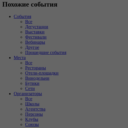
Похожие события
События
Все
Дегустации
Выставки
Фестивали
Вебинары
Другое
Прошедшие события
Места
Все
Рестораны
Отели-площадки
Винодельни
Бутики
Сети
Организаторы
Все
Школы
Агентства
Персоны
Клубы
Союзы