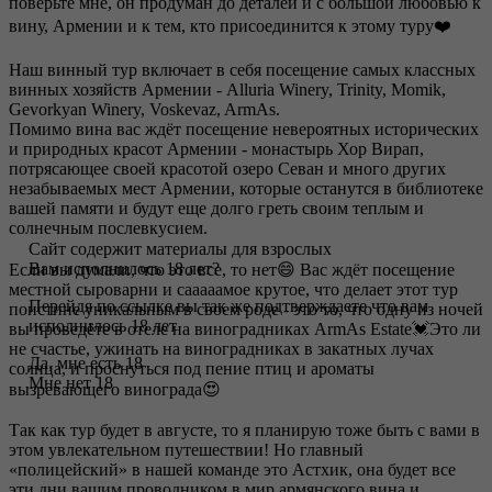
поверьте мне, он продуман до деталей и с большой любовью к
вину, Армении и к тем, кто присоединится к этому туру❤️
Наш винный тур включает в себя посещение самых классных
винных хозяйств Армении - Alluria Winery, Trinity, Momik,
Gevorkyan Winery, Voskevaz, ArmAs.
Помимо вина вас ждёт посещение невероятных исторических
и природных красот Армении - монастырь Хор Вирап,
потрясающее своей красотой озеро Севан и много других
незабываемых мест Армении, которые останутся в библиотеке
вашей памяти и будут еще долго греть своим теплым и
солнечным послевкусием.
⠀
Сайт содержит материалы для взрослых
Вам исполнилось 18 лет?
Если вы думали, что это все, то нет😄 Вас ждёт посещение
местной сыроварни и сааааамое крутое, что делает этот тур
Перейдя по ссылке вы так же подтверждаете что вам
поистине уникальным в своем роде - это то, что одну из ночей
исполнилось 18 лет
вы проведёте в отеле на виноградниках ArmAs Estate💓Это ли
не счастье, ужинать на виноградниках в закатных лучах
Да, мне есть 18
солнца, и проснуться под пение птиц и ароматы
Мне нет 18
вызревающего винограда😍
⠀
Так как тур будет в августе, то я планирую тоже быть с вами в
этом увлекательном путешествии! Но главный
«полицейский» в нашей команде это Астхик, она будет все
эти дни вашим проводником в мир армянского вина и