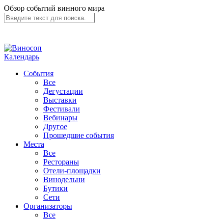
Обзор событий винного мира
Календарь
События
Все
Дегустации
Выставки
Фестивали
Вебинары
Другое
Прошедшие события
Места
Все
Рестораны
Отели-площадки
Винодельни
Бутики
Сети
Организаторы
Все