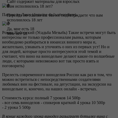
Сайт содержит материалы для взрослых
Вам исполнилось 18 лет?
Патрис ле Ланн (domaine de la vivandiere)
Перейдя по ссылке вы так же подтверждаете что вам
исполнилось 18 лет
Да, мне есть 18
Роман Неборский (Усадьба Мезыбь) Такие встречи могут быть
Мне нет 18
интересны не только профессионалам рынка, которым
необходимо разбираться в нюансах винного мира и,
желательно, узнавать и уточнять о них из первых уст! Но и
для людей, которые просто интересуются этой темой и
считают, что вино на винодельне делают какие-то волшебные
люди, с которыми невозможно вот так просто взять и
поговорить)
Прелесть современного виноделия России как раз в том, что
можно встретиться с непосредственными создателями
любимых вин на фестивале, на дегустации, на экскурсии на
винодельне и, конечно, на наших онлайн - встречах.
Стоимость курса: полный 7 уроков 14 500р
- все семь виноделов - спикеров краткий 4 урока 10 500р
- 2 урока 5 500р
В конце каждого урока винодел разыграет бутылку вина с