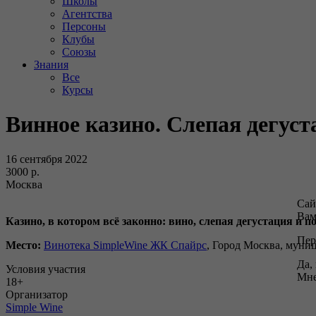
Школы
Агентства
Персоны
Клубы
Союзы
Знания
Все
Курсы
Винное казино. Слепая дегуст
16 сентября 2022
3000 р.
Москва
Сай
Вам
Казино, в котором всё законно: вино, слепая дегустация и по
Пер
Место:
Винотека SimpleWine ЖК Спайрс
, Город Москва, муниц
Да,
Условия участия
Мне
18+
Организатор
Simple Wine