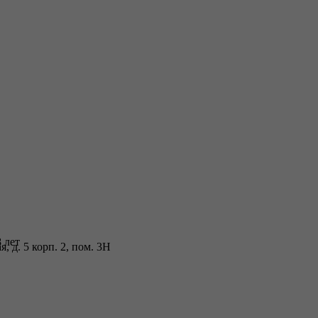
 лет
 д. 5 корп. 2, пом. 3Н