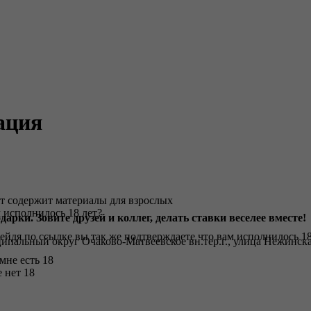
ация
т содержит материалы для взрослых
 исполнилось 18 лет?
дарки. Зовите друзей и коллег, делать ставки веселее вместе!
ейдя по ссылке вы так же подтверждаете что вам исполнилось 18
ипальный округ Очаково-Матвеевское вн.тер.г., улица Нежинская,
 мне есть 18
 нет 18