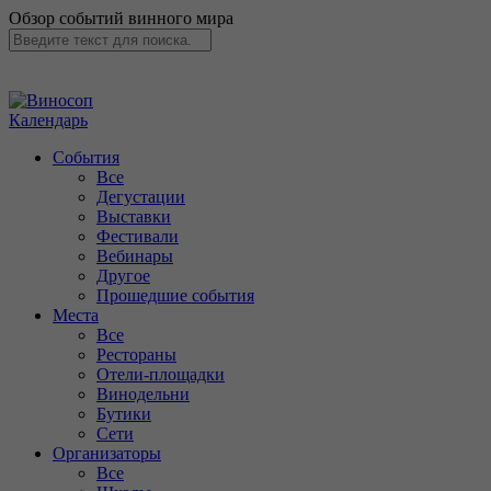
Обзор событий винного мира
Календарь
События
Все
Дегустации
Выставки
Фестивали
Вебинары
Другое
Прошедшие события
Места
Все
Рестораны
Отели-площадки
Винодельни
Бутики
Сети
Организаторы
Все