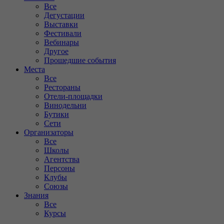
Все
Дегустации
Выставки
Фестивали
Вебинары
Другое
Прошедшие события
Места
Все
Рестораны
Отели-площадки
Винодельни
Бутики
Сети
Организаторы
Все
Школы
Агентства
Персоны
Клубы
Союзы
Знания
Все
Курсы