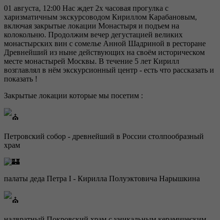
01 августа, 12:00 Нас ждет 2х часовая прогулка с
харизматичным экскурсоводом Кириллом Карабановым,
включая закрытые локации Монастыря и подъем на
колокольню. Продолжим вечер дегустацией великих
монастырских вин с сомелье Анной Шадриной в ресторане
Древнейший из ныне действующих на своём историческом
месте монастырей Москвы. В течение 5 лет Кирилл
возглавлял в нём экскурсионный центр - есть что рассказать и
показать !
Закрытые локации которые мы посетим :
Петровский собор - древнейший в России столпообразный
храм
палаты деда Петра I - Кирилла Полуэктовича Нарышкина
надвратный Покровский храм с уникальным керамическим