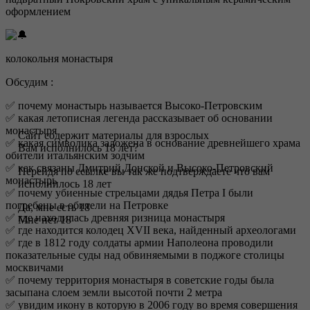
оформлением
колокольня монастыря
Обсудим :
✅ почему монастырь называется Высоко-Петровским
✅ какая летописная легенда рассказывает об основании
монастыря
Сайт содержит материалы для взрослых
✅ какая символика заложена в основание древнейшего храма
Вам исполнилось 18 лет?
обители итальянским зодчим
✅ как связаны Дмитрий Донской и Высоко-Петровский
Перейдя по ссылке вы так же подтверждаете что вам
монастырь
исполнилось 18 лет
✅ почему убиенные стрельцами дядья Петра I были
погребены в обители на Петровке
Да, мне есть 18
✅ где находилась древняя ризница монастыря
Мне нет 18
✅ где находится колодец XVII века, найденный археологами
✅ где в 1812 году солдаты армии Наполеона проводили
показательные суды над обвиняемыми в поджоге столицы
москвичами
✅ почему территория монастыря в советские годы была
засыпана слоем земли высотой почти 2 метра
✅ увидим икону в которую в 2006 году во время совершения