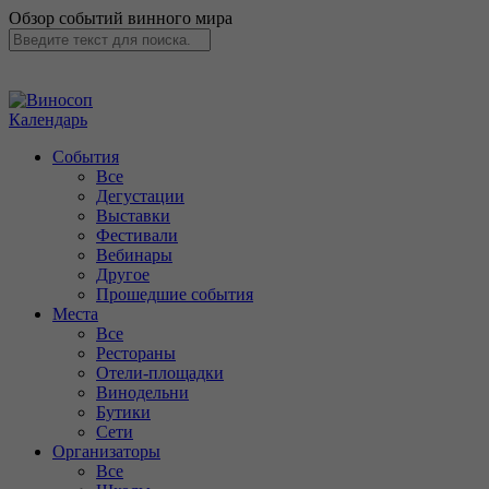
Обзор событий винного мира
Календарь
События
Все
Дегустации
Выставки
Фестивали
Вебинары
Другое
Прошедшие события
Места
Все
Рестораны
Отели-площадки
Винодельни
Бутики
Сети
Организаторы
Все