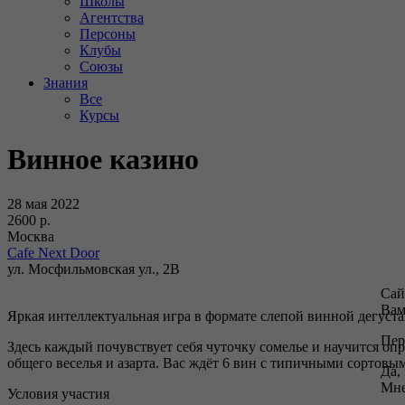
Школы
Агентства
Персоны
Клубы
Союзы
Знания
Все
Курсы
Винное казино
28 мая 2022
2600 р.
Москва
Cafe Next Door
ул. Мосфильмовская ул., 2В
Сай
Вам
Яркая интеллектуальная игра в формате слепой винной дегуст
Пер
Здесь каждый почувствует себя чуточку сомелье и научится опр
общего веселья и азарта. Вас ждёт 6 вин с типичными сортовы
Да,
Мне
Условия участия