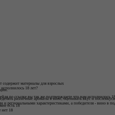
т содержит материалы для взрослых
 исполнилось 18 лет?
ации.
ейдя по ссылке вы так же подтверждаете что вам исполнилось 18
еделять различные ароматы в вине, оценивать вкус и послевкуси
ми и региональными характеристиками, а победителя - вино в по
 мне есть 18
 нет 18