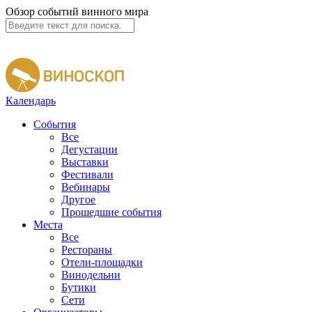
Обзор событий винного мира
Календарь
События
Все
Дегустации
Выставки
Фестивали
Вебинары
Другое
Прошедшие события
Места
Все
Рестораны
Отели-площадки
Винодельни
Бутики
Сети