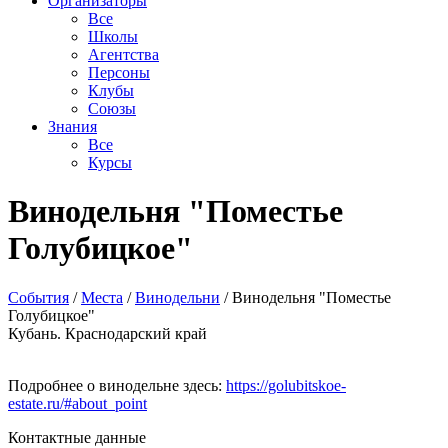
Организаторы
Все
Школы
Агентства
Персоны
Клубы
Союзы
Знания
Все
Курсы
Винодельня "Поместье
Голубицкое"
События
/
Места
/
Винодельни
/
Винодельня "Поместье
Голубицкое"
Кубань. Краснодарский край
Подробнее о винодельне здесь:
https://golubitskoe-
estate.ru/#about_point
Контактные данные