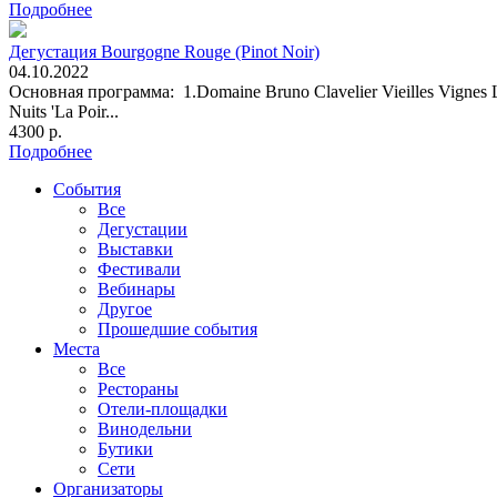
Подробнее
Дегустация Bourgogne Rouge (Pinot Noir)
04.10.2022
Основная программа: 1.Domaine Bruno Clavelier Vieilles Vignes 
Nuits 'La Poir...
4300 р.
Подробнее
События
Все
Дегустации
Выставки
Фестивали
Вебинары
Другое
Прошедшие события
Места
Все
Рестораны
Отели-площадки
Винодельни
Бутики
Сети
Организаторы