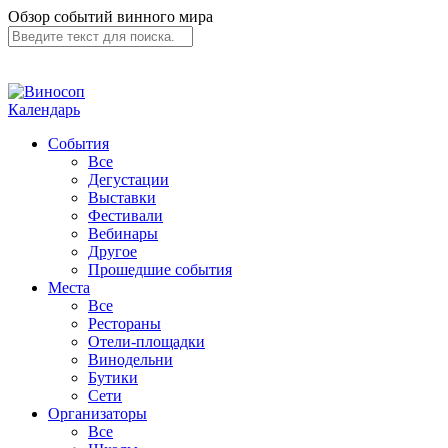
Обзор событий винного мира
Календарь
События
Все
Дегустации
Выставки
Фестивали
Вебинары
Другое
Прошедшие события
Места
Все
Рестораны
Отели-площадки
Винодельни
Бутики
Сети
Организаторы
Все