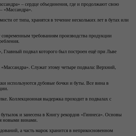
ассандра» – сердце объединения, где и продолжают свою
 – «Массандра».
ости от типа, хранятся в течение нескольких лет в бутах или
ют современным требованиям производства продукции
ребления.
», Главный подвал которого был построен ещё при Льве
я «Массандра». Служат этому четыре подвала: Верхний,
ки используются дубовые бочки и буты. Все вина в
ции.
ке. Коллекционная выдержка проходит в подвалах с
 бутылок и занесена в Книгу рекордов «Гиннеса». Основы
ся новыми винами.
дований, а часть марок хранится в неприкосновенном