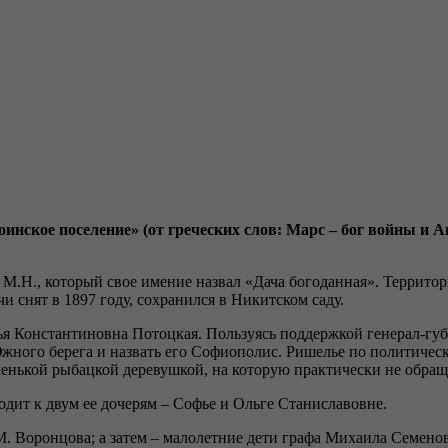
кое поселение» (от греческих слов: Марс – бог войны и Ант
.Н., который свое имение назвал «Дача богоданная». Территор
и снят в 1897 году, сохранился в Никитском саду.
 Константиновна Потоцкая. Пользуясь поддержкой генерал-губ
Южного берега и назвать его Софиополис. Ришелье по политичес
аленькой рыбацкой деревушкой, на которую практически не обращ
дит к двум ее дочерям – Софье и Ольге Станиславовне.
. Воронцова; а затем – малолетние дети графа Михаила Семено