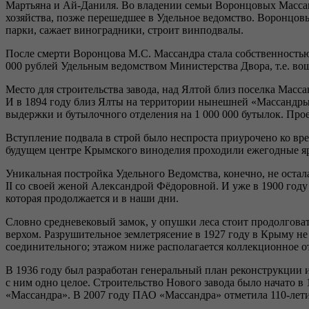
Мартьяна и Ай-Даниля. Во владении семьи Воронцовых Массан
хозяйства, позже перешедшее в Удельное ведомство. Воронцов
парки, сажает виноградники, строит винподвалы.
После смерти Воронцова М.С. Массандра стала собственностью 
000 рублей Удельным ведомством Министерства Двора, т.е. в
Место для строительства завода, над Ялтой близ поселка Масс
И в 1894 году близ Ялты на территории нынешней «Массандры»,
выдержки и бутылочного отделения на 1 000 000 бутылок. Про
Вступление подвала в строй было неспроста приурочено ко врем
будущем центре Крымского виноделия проходили ежегодные я
Уникальная постройка Удельного Ведомства, конечно, не остал
II со своей женой Александрой Фёдоровной. И уже в 1900 год
которая продолжается и в наши дни.
Словно средневековый замок, у опушки леса стоит продолгова
верхом. Разрушительное землетрясение в 1927 году в Крыму не
соединительного; этажом ниже располагается коллекционное о
В 1936 году был разработан генеральный план реконструкции 
с ним одно целое. Строительство Нового завода было начато в
«Массандра». В 2007 году ПАО «Массандра» отметила 110-лети