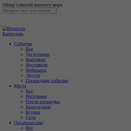
Обзор событий винного мира
Календарь
События
Все
Дегустации
Выставки
Фестивали
Вебинары
Другое
Прошедшие события
Места
Все
Рестораны
Отели-площадки
Винодельни
Бутики
Сети
Организаторы
Все