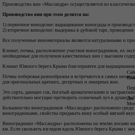
Производство вин «Массандра» осуществляется по классическо
Производство вин при этом делится на:
1) первичное виноделие: выращивание винограда и производс
2) вторичное виноделие: выдержка в дубовой таре, проведени
Все полученные виноматериалы являются натуральными и про
Климат, почвы, расположение участков виноградников, их экс
необходимые для получения качественных вин с высоким соде
Климат Южного берега Крыма благоприятен для выращивания ви
Сай
Почвы побережья разнообразны и встречаются в самых неожид
Вам
для оригинальных крепких, десертных и ликерных вин.
Пер
Это сорта, дающие сок, богатый ароматическими и экстрактивн
действительно могущие претворить солнечный луч в душистый
Да,
Мне
Большинство виноградников «Массандры» расположено среди с
виноградниками, свойства придавать вину особый мягкий вкус
Виноградники «Массандры» расположены на землях восьми вин
км. Если скользить взглядом вдоль Южного берега Крыма с запад