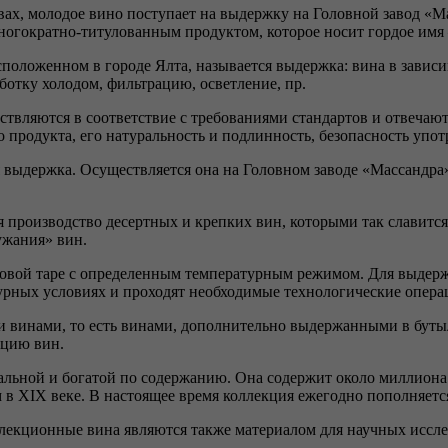
вах, молодое вино поступает на выдержку на Головной завод «М
многократно-титулованным продуктом, которое носит гордое имя
положенном в городе Ялта, называется выдержка: вина в зависим
ботку холодом, фильтрацию, осветление, пр.
ствляются в соответствие с требованиями стандартов и отвеча
 продукта, его натуральность и подлинность, безопасность упот
 выдержка. Осуществляется она на Головном заводе «Массандра
я производство десертных и крепких вин, которыми так славитс
ужания» вин.
бовой таре с определенным температурным режимом. Для выдерж
урных условиях и проходят необходимые технологические опера
винами, то есть винами, дополнительно выдержанными в бутыл
кцию вин.
альной и богатой по содержанию. Она содержит около миллиона
в XIX веке. В настоящее время коллекция ежегодно пополняет
лекционные вина являются также материалом для научных иссле