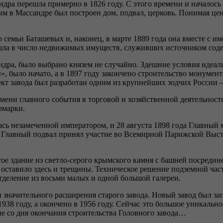
дра перешла примерно в 1826 году. С этого времени и началос
ым в Массандре был построен дом, подвал, церковь. Понимая ц
семьи Баташевых и, наконец, в марте 1889 года она вместе с и
ошла в число недвижимых имуществ, служивших источником соде
андра, было выбрано князем не случайно. Здешние условия идеа
 было начато, а в 1897 году закончено строительство монумент
ект завода был разработан одним из крупнейших зодчих России 
ени главного события в торговой и хозяйственной деятельности 
рмарки.
ась незамеченной императором, и 28 августа 1898 года Главный
у Главный подвал принял участие во Всемирной Парижской Выста
тое здание из светло-серого крымского камня с башней посреди
 оставило здесь и трещины. Техническое решение подземной част
тделение из восьми малых и одной большой галереи.
и значительного расширения старого завода. Новый завод был з
 1938 году, а окончено в 1956 году. Сейчас это большое уникал
е со дня окончания строительства Головного завода…