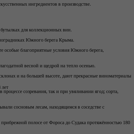
скусственных ингредиентов в производстве.
в бутылках для коллекционных вин.
иноградниках Южного берега Крыма.
 те особые благоприятные условия Южного берега,
лагодатной весной и щедрой на тепло осенью.
склонах и на большей высоте, дают прекрасные виноматериалы
 лет
процессе созревания, так и при увяливании ягод; сорта,
вали сосновым лесам, находящимся в соседстве с
 прибрежной полосе от Фороса до Судака протяжённостью 180