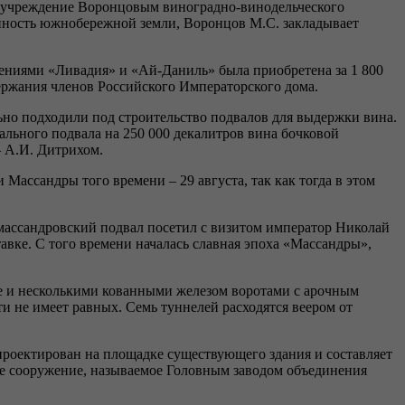
ь учреждение Воронцовым виноградно-винодельческого
енность южнобережной земли, Воронцов М.С. закладывает
мениями «Ливадия» и «Ай-Даниль» была приобретена за 1 800
ржания членов Российского Императорского дома.
льно подходили под строительство подвалов для выдержки вина.
ального подвала на 250 000 декалитров вина бочковой
– А.И. Дитрихом.
Массандры того времени – 29 августа, так как тогда в этом
 массандровский подвал посетил с визитом император Николай
вке. С того времени началась славная эпоха «Массандры»,
не и несколькими кованными железом воротами с арочным
и не имеет равных. Семь туннелей расходятся веером от
апроектирован на площадке существующего здания и составляет
ьное сооружение, называемое Головным заводом объединения