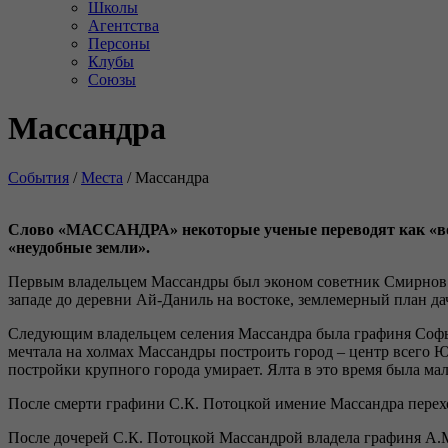
Школы
Агентства
Персоны
Клубы
Союзы
Массандра
События
/
Места
/
Массандра
Слово «МАССАНДРА» некоторые ученые переводят как «воинс
«неудобные земли».
Первым владельцем Массандры был эконом советник Смирнов М
западе до деревни Ай-Даниль на востоке, землемерный план дач
Следующим владельцем селения Массандра была графиня Софья
мечтала на холмах Массандры построить город – центр всего 
постройки крупного города умирает. Ялта в это время была м
После смерти графини С.К. Потоцкой имение Массандра перехо
После дочерей С.К. Потоцкой Массандрой владела графиня А.М