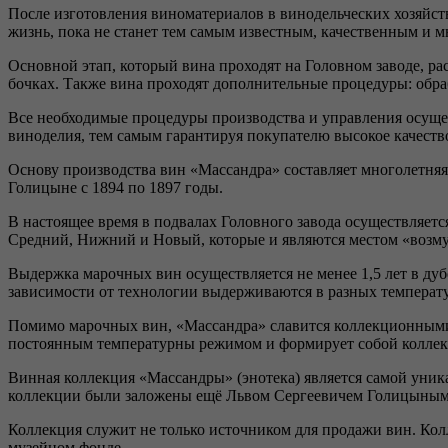
После изготовления виноматериалов в винодельческих хозяйст
жизнь, пока не станет тем самым известным, качественным и 
Основной этап, который вина проходят на Головном заводе, рас
бочках. Также вина проходят дополнительные процедуры: обра
Все необходимые процедуры производства и управления осуще
виноделия, тем самым гарантируя покупателю высокое качество
Основу производства вин «Массандра» составляет многолетняя
Голицыне с 1894 по 1897 годы.
В настоящее время в подвалах Головного завода осуществляетс
Средний, Нижний и Новый, которые и являются местом «возм
Выдержка марочных вин осуществляется не менее 1,5 лет в ду
зависимости от технологии выдерживаются в разных температ
Помимо марочных вин, «Массандра» славится коллекционными 
постоянным температурны режимом и формирует собой колле
Винная коллекция «Массандры» (энотека) является самой уник
коллекции были заложены ещё Львом Сергеевичем Голицыным 
Коллекция служит не только источником для продажи вин. Кол
музейном фонде.