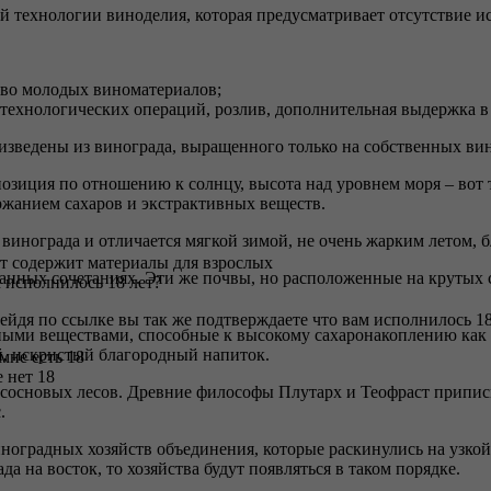
й технологии виноделия, которая предусматривает отсутствие и
тво молодых виноматериалов;
е технологических операций, розлив, дополнительная выдержка 
изведены из винограда, выращенного только на собственных в
позиция по отношению к солнцу, высота над уровнем моря – вот
ржанием сахаров и экстрактивных веществ.
нограда и отличается мягкой зимой, не очень жарким летом, б
т содержит материалы для взрослых
анных сочетаниях. Эти же почвы, но расположенные на крутых 
 исполнилось 18 лет?
ейдя по ссылке вы так же подтверждаете что вам исполнилось 18
ыми веществами, способные к высокому сахаронакоплению как в 
, искристый благородный напиток.
 мне есть 18
 нет 18
основых лесов. Древние философы Плутарх и Теофраст приписы
.
оградных хозяйств объединения, которые раскинулись на узкой
а на восток, то хозяйства будут появляться в таком порядке.