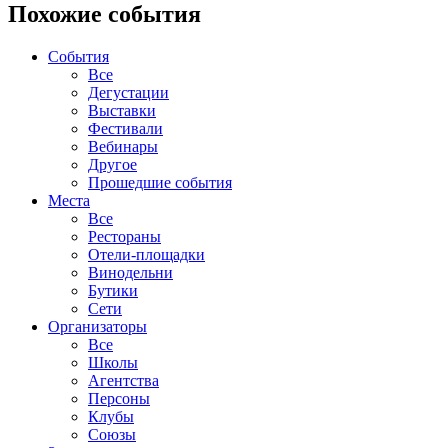
Похожие события
События
Все
Дегустации
Выставки
Фестивали
Вебинары
Другое
Прошедшие события
Места
Все
Рестораны
Отели-площадки
Винодельни
Бутики
Сети
Организаторы
Все
Школы
Агентства
Персоны
Клубы
Союзы