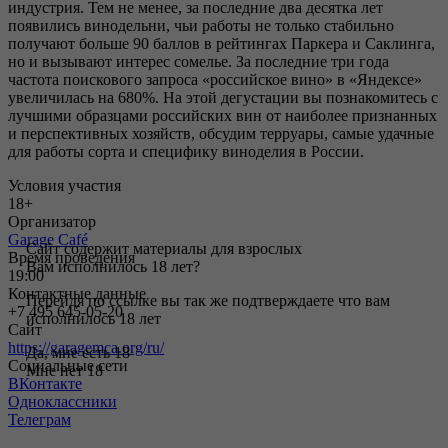
индустрия. Тем не менее, за последние два десятка лет
появились винодельни, чьи работы не только стабильно
получают больше 90 баллов в рейтингах Паркера и Саклинга,
но и вызывают интерес сомелье. За последние три года
частота поискового запроса «российское вино» в «Яндексе»
увеличилась на 680%. На этой дегустации вы познакомитесь с
лучшими образцами российских вин от наиболее признанных
и перспективных хозяйств, обсудим терруары, самые удачные
для работы сорта и специфику виноделия в России.
Условия участия
18+
Организатор
Garage Café
Сайт содержит материалы для взрослых
Время проведения
Вам исполнилось 18 лет?
19:00
Контактные данные
Перейдя по ссылке вы так же подтверждаете что вам
+7 495 645-05-20
исполнилось 18 лет
Сайт
https://garagemca.org/ru/
Да, мне есть 18
Социальные сети
Мне нет 18
ВКонтакте
Одноклассники
Телеграм