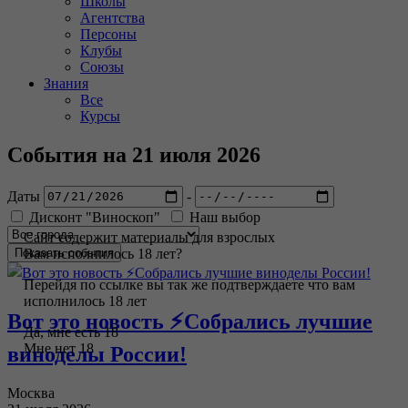
Школы
Агентства
Персоны
Клубы
Союзы
Знания
Все
Курсы
События на 21 июля 2026
Даты
-
Дисконт "Виноскоп"
Наш выбор
Сайт содержит материалы для взрослых
Вам исполнилось 18 лет?
Перейдя по ссылке вы так же подтверждаете что вам
исполнилось 18 лет
Вот это новость ⚡️Собрались лучшие
Да, мне есть 18
Мне нет 18
виноделы России!
Москва