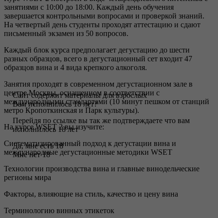
занятиями с 10:00 до 18:00. Каждый день обучения
завершается контрольными вопросами и проверкой знаний.
На четвертый день студенты проходят аттестацию и сдают
письменный экзамен из 50 вопросов.
Каждый блок курса предполагает дегустацию до шести
разных образцов, всего в дегустационный сет входит 47
образцов вина и 4 вида крепкого алкоголя.
Занятия проходят в современном дегустационном зале в
центре Москвы, оснащенном в соответствии с
Сайт содержит материалы для взрослых
международными стандартами (10 минут пешком от станций
Вам исполнилось 18 лет?
метро Кропоткинская и Парк культуры).
Перейдя по ссылке вы так же подтверждаете что вам
На курсе WSET 2 вы изучите:
исполнилось 18 лет
Систематизированный подход к дегустации вина и
Да, мне есть 18
международные дегустационные методики WSET
Мне нет 18
Технологии производства вина и главные винодельческие
регионы мира
Факторы, влияющие на стиль, качество и цену вина
Терминологию винных этикеток