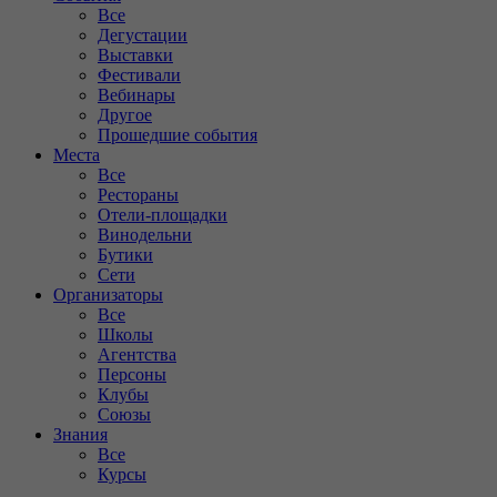
Все
Дегустации
Выставки
Фестивали
Вебинары
Другое
Прошедшие события
Места
Все
Рестораны
Отели-площадки
Винодельни
Бутики
Сети
Организаторы
Все
Школы
Агентства
Персоны
Клубы
Союзы
Знания
Все
Курсы